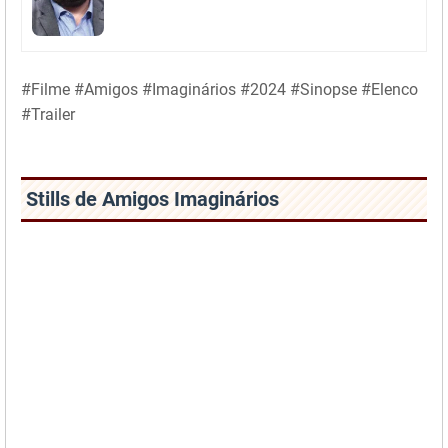
#Filme #Amigos #Imaginários #2024 #Sinopse #Elenco
#Trailer
Stills de Amigos Imaginários