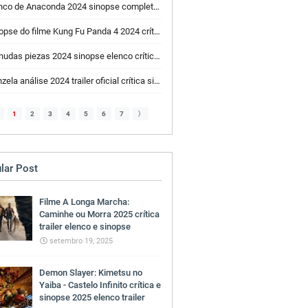
nco de Anaconda 2024 sinopse completa crítica
pse do filme Kung Fu Panda 4 2024 crítica elenco trailer
das piezas 2024 sinopse elenco crítica trailer
ela análise 2024 trailer oficial crítica sinopse
1
2
3
4
5
6
7
〉
lar Post
Filme A Longa Marcha:
Caminhe ou Morra 2025 crítica
trailer elenco e sinopse
setembro 19, 2025
Demon Slayer: Kimetsu no
Yaiba - Castelo Infinito crítica e
sinopse 2025 elenco trailer