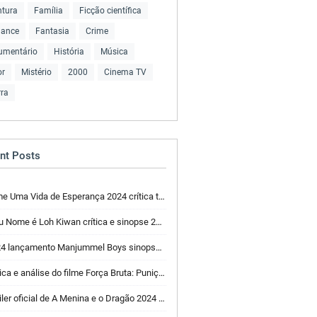
ntura
Família
Ficção científica
ance
Fantasia
Crime
umentário
História
Música
or
Mistério
2000
Cinema TV
ra
nt Posts
 Uma Vida de Esperança 2024 crítica trailer elenco e sinopse
Nome é Loh Kiwan crítica e sinopse 2024 elenco trailer
lançamento Manjummel Boys sinopse crítica elenco trailer
ca e análise do filme Força Bruta: Punição 2024 elenco sinopse
er oficial de A Menina e o Dragão 2024 sinopse crítica elenco