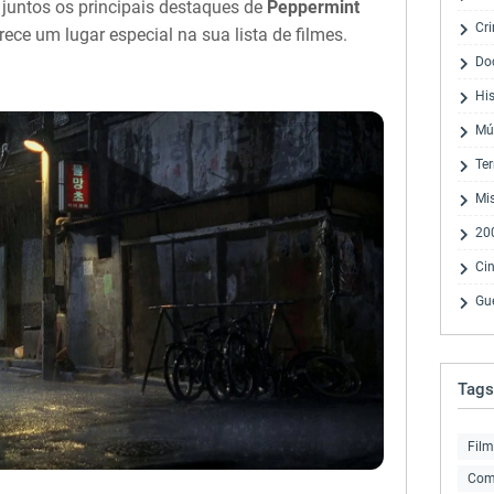
juntos os principais destaques de
Peppermint
Cr
ece um lugar especial na sua lista de filmes.
Do
His
Mú
Ter
Mis
20
Ci
Gu
Tags
Film
Com