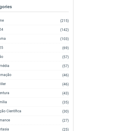
gories
lme
(215)
24
(142)
ama
(103)
25
(69)
ão
(57)
média
(57)
imação
(46)
iller
(46)
entura
(43)
mília
(35)
ção Científica
(30)
mance
(27)
ntasia
(25)