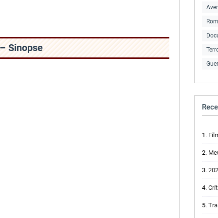
Ave
Rom
Doc
– Sinopse
Terr
Guer
Rece
Filme
Meu 
2024 
Críti
Trail