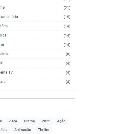
ime
(21)
cumentário
(15)
tória
(14)
sica
(14)
ror
(14)
tério
(8)
00
(4)
nema TV
(4)
erra
(4)
e
2024
Drama
2025
Ação
édia
Animação
Thriller