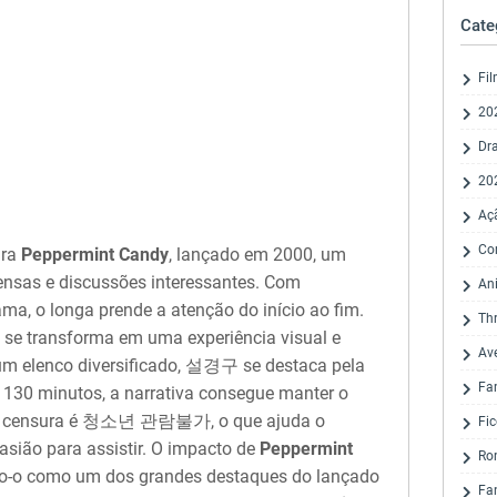
Cate
Fi
20
Dr
20
Aç
Co
ara
Peppermint Candy
, lançado em 2000, um
ensas e discussões interessantes. Com
An
ma, o longa prende a atenção do início ao fim.
Thr
 transforma em uma experiência visual e
Av
 um elenco diversificado, 설경구 se destaca pela
Fa
 130 minutos, a narrativa consegue manter o
. A censura é 청소년 관람불가, o que ajuda o
Fic
asião para assistir. O impacto de
Peppermint
Ro
do-o como um dos grandes destaques do lançado
Fa