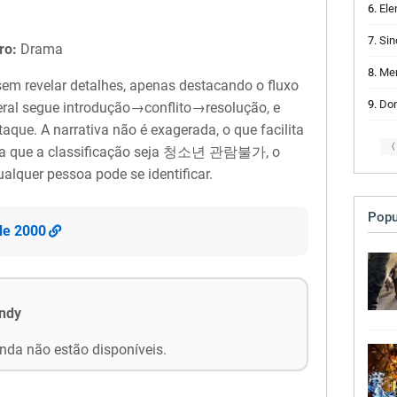
Ele
Sino
ro:
Drama
Menu
em revelar detalhes, apenas destacando o fluxo
Donz
 geral segue introdução→conflito→resolução, e
que. A narrativa não é exagerada, o que facilita
〈
da que a classificação seja 청소년 관람불가, o
alquer pessoa pode se identificar.
Popu
de 2000
andy
nda não estão disponíveis.