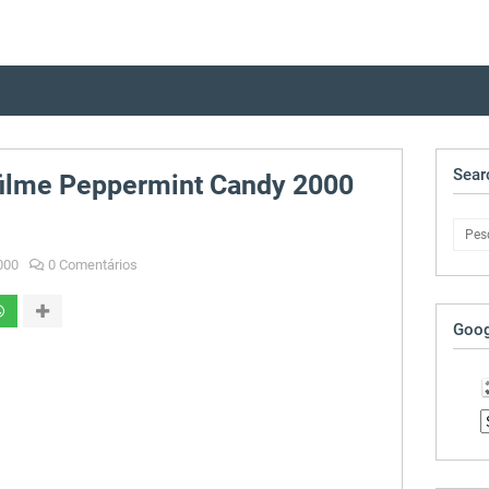
Sear
o filme Peppermint Candy 2000
000
0 Comentários
Goog