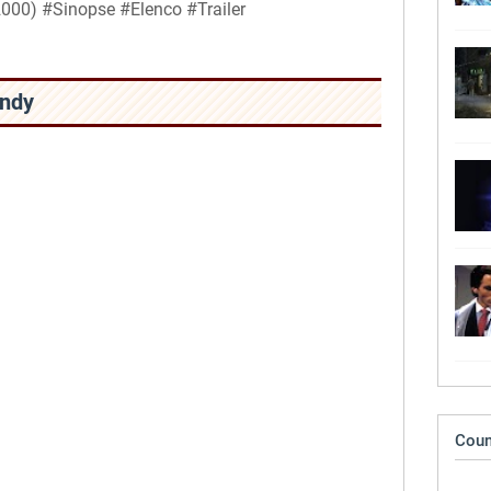
000) #Sinopse #Elenco #Trailer
andy
Coun